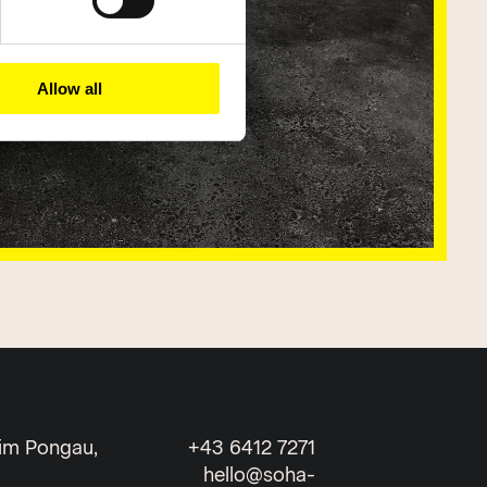
Allow all
 im Pongau,
+43 6412 7271
hello@soha-