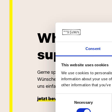
What’s you
superpow
Consent
This website uses cookies
Gerne sprechen wir persönlich über 
We use cookies to personalis
Wünsche – auch dann, wenn noch nich
information about your use of
other information that you’ve
uns einfach deine Blitz-Bewerbung,
Consent
jetzt bewerben
Necessary
Selection