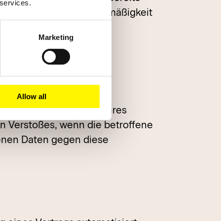
 services.
 E-Mail an uns. Die Rechtmäßigkeit
Marketing
en oder gerichtlichen
Allow all
 in dem Mitgliedstaat ihres
en Verstoßes, wenn die betroffene
genen Daten gegen diese