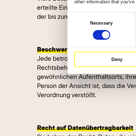
other information that you’ve
erteilte Einwilligung jederzeit wid
der bis zum Widerruf erfolgten Dat
Consent
Necessary
Selection
Beschwerderecht bei der zustän
Jede betroffene Person hat unbesc
Deny
Rechtsbehelfs das Recht auf Besch
gewöhnlichen Aufenthaltsorts, ihr
Person der Ansicht ist, dass die 
Verordnung verstößt.
Recht auf Datenübertragbarkeit