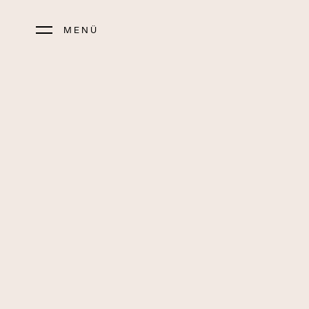
MENÜ
Sôha Hotels
S