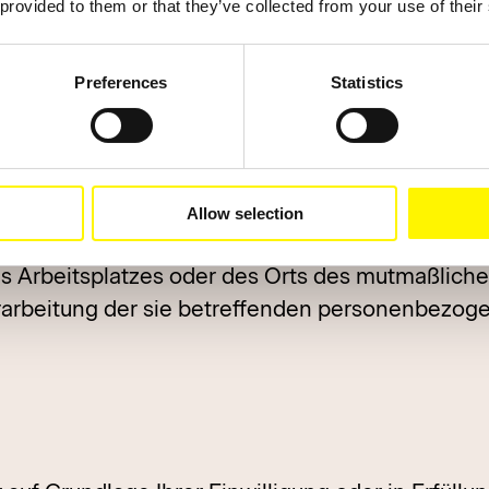
 provided to them or that they’ve collected from your use of their
errufen. Dazu reicht eine formlose Mitteilung per
enverarbeitung bleibt vom Widerruf unberührt.
Preferences
Statistics
digen Aufsichtsbehörde
hadet eines anderweitigen verwaltungsrechtlich
Allow selection
werde bei einer Aufsichtsbehörde, insbesondere
es Arbeitsplatzes oder des Orts des mutmaßlich
Verarbeitung der sie betreffenden personenbezo