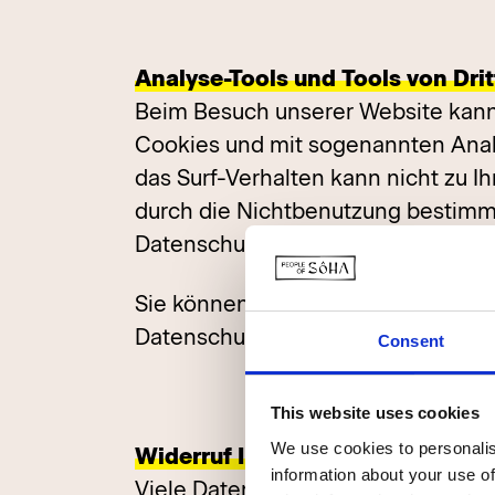
Analyse-Tools und Tools von Dri
Beim Besuch unserer Website kann I
Cookies und mit sogenannten Analy
das Surf-Verhalten kann nicht zu I
durch die Nichtbenutzung bestimmte
Datenschutzhinweisen.
Sie können dieser Analyse widersp
Datenschutzhinweisen informieren
Consent
This website uses cookies
We use cookies to personalis
Widerruf Ihrer Einwilligung zur 
information about your use of
Viele Datenverarbeitungsvorgänge s